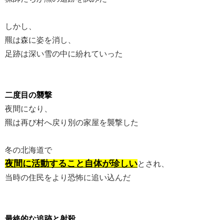
しかし、
羆は森に姿を消し、
足跡は深い雪の中に紛れていった
二度目の襲撃
夜間になり、
羆は再び村へ戻り別の家屋を襲撃した
冬の北海道で
夜間に活動すること自体が珍しい
とされ、
当時の住民をより恐怖に追い込んだ
最終的な追跡と射殺