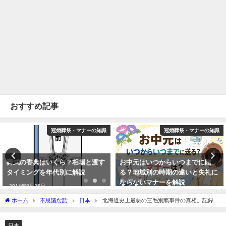
おすすめ記事
冠婚葬祭・マナーの知識
冠婚葬祭・マナーの知識
葬式の香典はいくら？相場と渡す
お中元はいつからいつまでに贈
タイミングを年代別に解説
る？地域別の時期の違いと失礼に
ならないマナーを解説
2014年8月25日
2026年5月1日
ホーム
不思議な話
日本
北海道史上最悪の三毛別羆事件の真相。記録と
証言が語る未解明の行動と夜襲の謎
日本