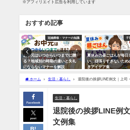
※アフィリエイト広告を利用しています
おすすめ記事
マナーの知識
冠婚葬祭・マナーの知識
子
いい？男
お中元はいつからいつまでに贈
夏休みの昼ごはんが毎日
意点を分
る？地域別の時期の違いと失礼
い…頑張りすぎないため
にならないマナーを解説
きアイデア集
2026年5月1日
2026年5月8日
ホーム
生活・暮らし
退院後の挨拶LINE例文｜上
生活・暮らし
Facebook
退院後の挨拶LINE
post
文例集