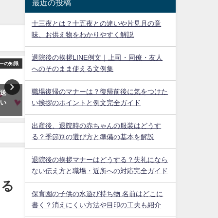
最近の投稿
十三夜とは？十五夜との違いや片見月の意
味、お供え物をわかりやすく解説
退院後の挨拶LINE例文｜上司・同僚・友人
ーの知識
冠婚葬祭・マナーの知識
冠婚葬祭・マナ
へのそのまま使える文例集
職場復帰のマナーは？復帰前後に気をつけた
に送
葬式の香典はいくら？相場と渡
お葬式のストッキングは黒
いい
すタイミングを年代別に解説
性の服装マナーと髪型・ア
い挨拶のポイントと例文完全ガイド
サリーの基本を解説
2014年8月25日
出産後、退院時の赤ちゃんの服装はどうす
2014年8月27日
る？季節別の選び方と準備の基本を解説
退院後の挨拶マナーはどうする？失礼になら
ない伝え方と職場・近所への対応完全ガイド
える
保育園の子供の水遊び持ち物 名前はどこに
書く？消えにくい方法や目印の工夫も紹介