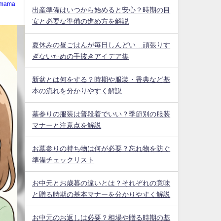
mama
出産準備はいつから始めると安心？時期の目
安と必要な準備の進め方を解説
夏休みの昼ごはんが毎日しんどい…頑張りす
ぎないための手抜きアイデア集
新盆とは何をする？時期や服装・香典など基
本の流れを分かりやすく解説
墓参りの服装は普段着でいい？季節別の服装
マナーと注意点を解説
お墓参りの持ち物は何が必要？忘れ物を防ぐ
準備チェックリスト
お中元とお歳暮の違いとは？それぞれの意味
と贈る時期の基本マナーを分かりやすく解説
お中元のお返しは必要？相場や贈る時期の基