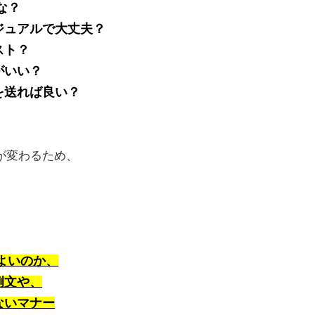
な？
ジュアルで大丈夫？
スト？
がいい？
を送れば良い？
が変わるため、
もよいのか、
例文や、
ないマナー