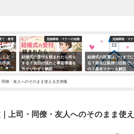
育て・教育
冠婚葬祭・マナーの知識
冠婚葬祭・マナ
しんど
結婚式の受付を頼まれたら何を
結婚式の祝電はいつまで
の手抜
する？当日の流れと事前準備を
る？宛名は新婦の旧姓で
分かりやすく解説
の？基本マナーを解説
2026年4月25日
2014年12月1日
司・同僚・友人へのそのまま使える文例集
例文｜上司・同僚・友人へのそのまま使