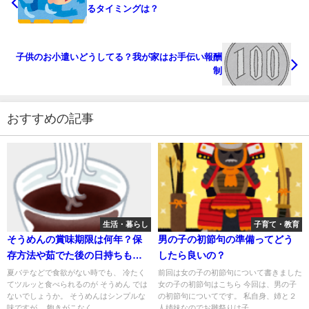
るタイミングは？
子供のお小遣いどうしてる？我が家はお手伝い報酬
制
おすすめの記事
生活・暮らし
子育て・教育
そうめんの賞味期限は何年？保
男の子の初節句の準備ってどう
存方法や茹でた後の日持ちも解
したら良いの？
説
夏バテなどで食欲がない時でも、 冷たく
前回は女の子の初節句について書きました
てツルッと食べられるのが そうめん では
女の子の初節句はこちら 今回は、男の子
ないでしょうか。 そうめんはシンプルな
の初節句についてです。 私自身、姉と２
味ですが、 飽きがこなく...
人姉妹なのでお雛祭りは子...