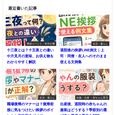
最近書いた記事
季節イベント・年中行事
生活・暮らし
十三夜とは？十五夜との違い
退院後の挨拶LINE例文｜上
や片見月の意味、お供え物を
司・同僚・友人へのそのまま
わかりやすく解説
使える文例集
生活・暮らし
妊娠・出産 ・赤ちゃん育児
職場復帰のマナーは？復帰前
出産後、退院時の赤ちゃんの
後に気をつけたい挨拶のポイ
服装はどうする？季節別の選