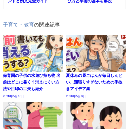
ントと例文完全ガイド
び方と準備の基本を解説
子育て・教育
の関連記事
保育園の子供の水遊び持ち物 名
夏休みの昼ごはんが毎日しんど
前はどこに書く？消えにくい方
い…頑張りすぎないための手抜
法や目印の工夫も紹介
きアイデア集
2026年5月16日
2026年5月8日