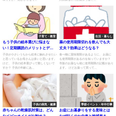
子育て・教育
生活・暮らし
もう子供の絵本選びに悩まな
薬の使用期限切れを飲んでも大
い！定期購読のメリットとデメ
丈夫？効果はどうなる？
リットを解説！どんな定期購読
子供が小さいうちから絵本に触れさせたい
食べ物に賞味期限があるように、 お薬に
と思っているお母さんは多いと思います。
も使用期限があるのを知っていますか？
があるか紹介！
けど、 子供の絵本選びって難しくないで
市販のお薬なら箱に使用期限の記載があり
すか？ 子供の年齢にあ...
ます。 けどお薬って買って...
子供の病気・健康
季節イベント・年中行事
赤ちゃんの乾燥肌対策は、どん
お盆にお墓参りをする意味とは
なベビーオイルがお勧め？
なぜ行くのか由来と地域差まで