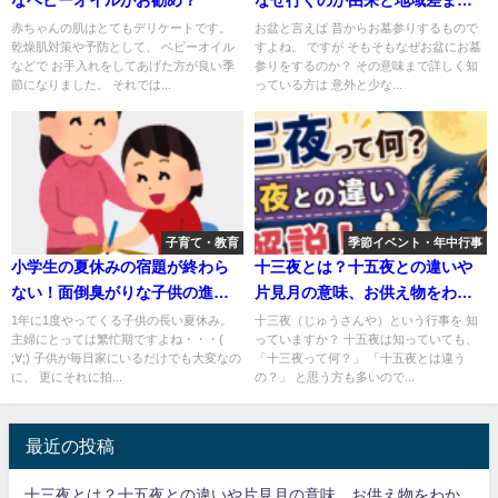
やさしく解説
赤ちゃんの肌はとてもデリケートです。
お盆と言えば 昔からお墓参りするもので
乾燥肌対策や予防として、 ベビーオイル
すよね。 ですが そもそもなぜお盆にお墓
などで お手入れをしてあげた方が良い季
参りをするのか？ その意味まで詳しく知
節になりました。 それでは...
っている方は 意外と少な...
子育て・教育
季節イベント・年中行事
小学生の夏休みの宿題が終わら
十三夜とは？十五夜との違いや
ない！面倒臭がりな子供の進め
片見月の意味、お供え物をわか
方とコツ
りやすく解説
1年に1度やってくる子供の長い夏休み。
十三夜（じゅうさんや）という行事を 知
主婦にとっては繁忙期ですよね・・・(
っていますか？ 十五夜は知っていても、
;∀;) 子供が毎日家にいるだけでも大変なの
「十三夜って何？」 「十五夜とは違う
に、 更にそれに拍...
の？」 と思う方も多いので...
最近の投稿
十三夜とは？十五夜との違いや片見月の意味、お供え物をわか