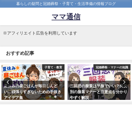
暮らしの疑問と冠婚葬祭・子育て・生活準備の情報ブログ
ママ通信
※アフィリエイト広告を利用しています
おすすめ記事
子育て・教育
冠婚葬祭・マナーの知識
夏休みの昼ごはんが毎日しんど
三回忌の服装は平服でいい？男女
い…頑張りすぎないための手抜き
別の服装マナーと注意点を分かり
アイデア集
やすく解説
2026年5月8日
2026年4月28日