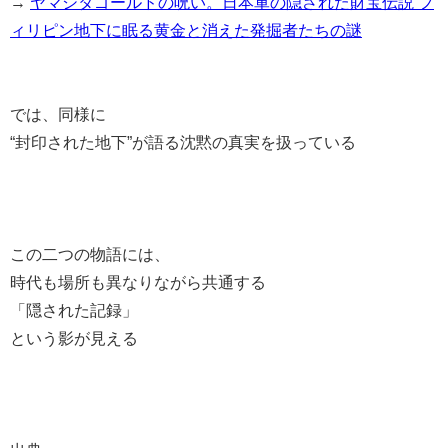
→
ヤマシタゴールドの呪い。日本軍の隠された財宝伝説 フ
ィリピン地下に眠る黄金と消えた発掘者たちの謎
では、同様に
“封印された地下”が語る沈黙の真実を扱っている
この二つの物語には、
時代も場所も異なりながら共通する
「隠された記録」
という影が見える