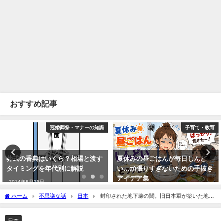
おすすめ記事
冠婚葬祭・マナーの知識
子育て・教育
葬式の香典はいくら？相場と渡す
夏休みの昼ごはんが毎日しんど
タイミングを年代別に解説
い…頑張りすぎないための手抜き
アイデア集
2014年8月25日
2026年5月8日
ホーム
不思議な話
日本
封印された地下壕の闇。旧日本軍が築いた地下
施設に残る“消えた記録”と今も続く禁忌の真実
日本