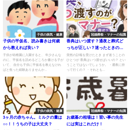
子供の病気・健康
冠婚葬祭・マナーの知識
子供の平仮名、読み書きは何歳
香典はいつ渡す？通夜と葬式ど
から教えれば良い？
っちが正しい？迷ったときの判
断方法まとめ
子供が幼稚園に入園すると、 年少さんな
突然の訃報を受けたとき まず迷うことの
のに、平仮名を読めるどころか書ける子が
ひとつが 香典はいつ渡せばいいの？ とい
いて、 自分も子供に平仮名を教えなけれ
うことではないでしょうか。 ・通夜に持
ばと焦った経験ありませんか...
って行くの？ ・それとも...
子供の病気・健康
冠婚葬祭・マナーの知識
3ヶ月の赤ちゃん。ミルクの量は
お歳暮の相場は！習い事の先生
○○！！うちの子は大丈夫？
には実はこれだけ！