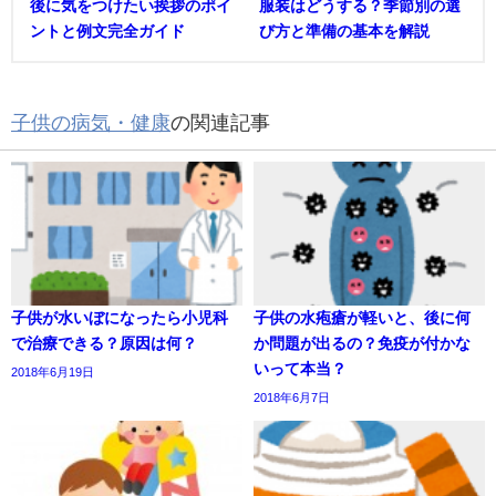
後に気をつけたい挨拶のポイ
服装はどうする？季節別の選
ントと例文完全ガイド
び方と準備の基本を解説
子供の病気・健康
の関連記事
子供が水いぼになったら小児科
子供の水疱瘡が軽いと、後に何
で治療できる？原因は何？
か問題が出るの？免疫が付かな
いって本当？
2018年6月19日
2018年6月7日