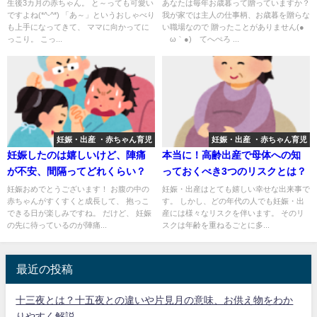
生後3カ月の赤ちゃん。 と～っても可愛い
あなたは毎年お歳暮って贈っていますか？
ですよね(*^-^*) 「あ～」というおしゃべり
我が家では主人の仕事柄、お歳暮を贈らな
も上手になってきて、 ママに向かってに
い職場なので 贈ったことがありません(●
っこり。 こっ...
´ω｀●)ゞてへぺろ ...
妊娠・出産 ・赤ちゃん育児
妊娠・出産 ・赤ちゃん育児
妊娠したのは嬉しいけど、陣痛
本当に！高齢出産で母体への知
が不安、間隔ってどれくらい？
っておくべき3つのリスクとは？
妊娠おめでとうございます！ お腹の中の
妊娠・出産はとても嬉しい幸せな出来事で
赤ちゃんがすくすくと成長して、 抱っこ
す。 しかし、どの年代の人でも妊娠・出
できる日が楽しみですね。 だけど、 妊娠
産には様々なリスクを伴います。 そのリ
の先に待っているのが陣痛...
スクは年齢を重ねるごとに多...
最近の投稿
十三夜とは？十五夜との違いや片見月の意味、お供え物をわか
りやすく解説