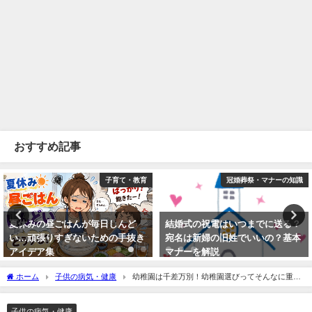
おすすめ記事
子育て・教育
冠婚葬祭・マナーの知識
冠
んが毎日しんど
結婚式の祝電はいつまでに送る？
お中元はいつか
ないための手抜き
宛名は新婦の旧姓でいいの？基本
る？地域別の時
マナーを解説
ならないマナー
2014年12月1日
2026年5月1日
ホーム
子供の病気・健康
幼稚園は千差万別！幼稚園選びってそんなに重要
なの？
子供の病気・健康