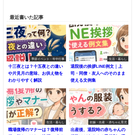
最近書いた記事
季節イベント・年中行事
生活・暮らし
十三夜とは？十五夜との違い
退院後の挨拶LINE例文｜上
や片見月の意味、お供え物を
司・同僚・友人へのそのまま
わかりやすく解説
使える文例集
生活・暮らし
妊娠・出産 ・赤ちゃん育児
職場復帰のマナーは？復帰前
出産後、退院時の赤ちゃんの