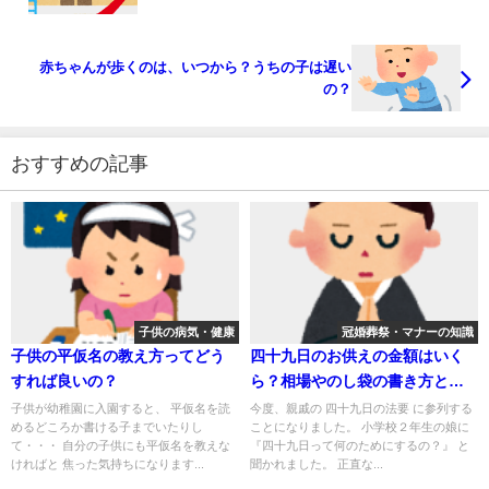
赤ちゃんが歩くのは、いつから？うちの子は遅い
の？
おすすめの記事
子供の病気・健康
冠婚葬祭・マナーの知識
子供の平仮名の教え方ってどう
四十九日のお供えの金額はいく
すれば良いの？
ら？相場やのし袋の書き方とお
供えの品まとめ
子供が幼稚園に入園すると、 平仮名を読
今度、親戚の 四十九日の法要 に参列する
めるどころか書ける子までいたりし
ことになりました。 小学校２年生の娘に
て・・・ 自分の子供にも平仮名を教えな
『四十九日って何のためにするの？』 と
ければと 焦った気持ちになります...
聞かれました。 正直な...