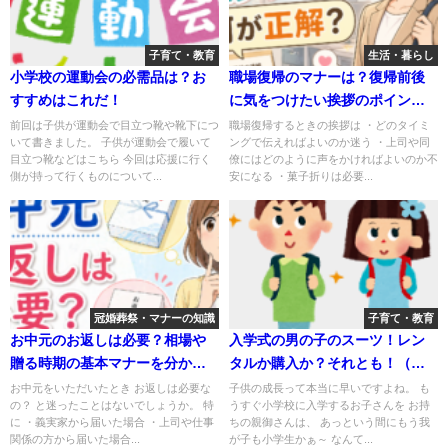
子育て・教育
生活・暮らし
小学校の運動会の必需品は？お
職場復帰のマナーは？復帰前後
すすめはこれだ！
に気をつけたい挨拶のポイント
と例文完全ガイド
前回は子供が運動会で目立つ靴や靴下につ
職場復帰するときの挨拶は ・どのタイミ
いて書きました。 子供が運動会で履いて
ングで伝えればよいのか迷う ・上司や同
目立つ靴などはこちら 今回は応援に行く
僚にはどのように声をかければよいのか不
側が持って行くものについて...
安になる ・菓子折りは必要...
冠婚葬祭・マナーの知識
子育て・教育
お中元のお返しは必要？相場や
入学式の男の子のスーツ！レン
贈る時期の基本マナーを分かり
タルか購入か？それとも！（小
やすく解説
学校入学編）
お中元をいただいたとき お返しは必要な
子供の成長って本当に早いですよね。 も
の？ と迷ったことはないでしょうか。 特
うすぐ小学校に入学するお子さんを お持
に ・義実家から届いた場合 ・上司や仕事
ちの親御さんは、 あっという間にもう我
関係の方から届いた場合...
が子も小学生かぁ～ なんて...