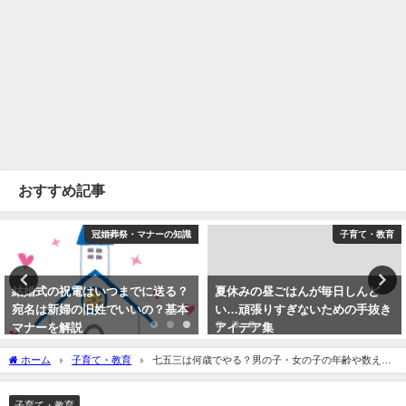
おすすめ記事
冠婚葬祭・マナーの知識
子育て・教育
結婚式の祝電はいつまでに送る？
夏休みの昼ごはんが毎日しんど
宛名は新婦の旧姓でいいの？基本
い…頑張りすぎないための手抜き
マナーを解説
アイデア集
2014年12月1日
2026年5月8日
ホーム
子育て・教育
七五三は何歳でやる？男の子・女の子の年齢や数え
年・満年齢の違いを解説
子育て・教育