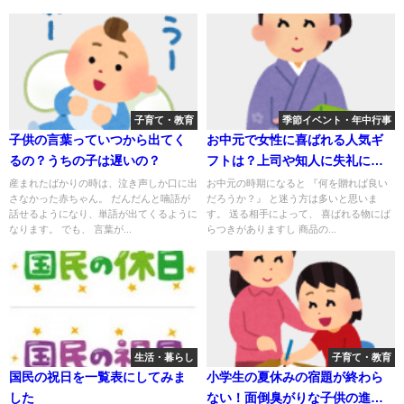
子育て・教育
季節イベント・年中行事
子供の言葉っていつから出てく
お中元で女性に喜ばれる人気ギ
るの？うちの子は遅いの？
フトは？上司や知人に失礼にな
らない選び方まとめ
産まれたばかりの時は、泣き声しか口に出
お中元の時期になると 『何を贈れば良い
さなかった赤ちゃん。 だんだんと喃語が
だろうか？』 と迷う方は多いと思いま
話せるようになり、単語が出てくるように
す。 送る相手によって、 喜ばれる物にば
なります。 でも、 言葉が...
らつきがありますし 商品の...
生活・暮らし
子育て・教育
国民の祝日を一覧表にしてみま
小学生の夏休みの宿題が終わら
した
ない！面倒臭がりな子供の進め