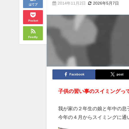
2014年11月2日
2026年5月7日
はてブ
Pocket
Feedly
Facebook
post
子供の習い事のスイミングっ
我が家の２年生の娘と年中の息
今年の４月からスイミングに通