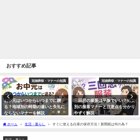
おすすめ記事
冠婚葬祭・マナーの知識
冠婚葬祭・マナーの知識
三回忌の服装は平服でいい？男女
お葬式のストッキングは黒？女性
別の服装マナーと注意点を分かり
の服装マナーと髪型・アクセサリ
やすく解説
ーの基本を解説
2026年4月28日
2014年8月27日
ホーム
生活・暮らし
すぐに使える白菜の保存方法！新聞紙は何の為？
生活・暮らし