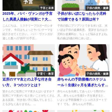
予言と未来
子供の病気・健康
2025年、ババ・ヴァンガが予言
子供が水いぼになったら小児科
した異星人接触が現実に？大イ
で治療できる？原因は何？
ベントと共に訪れる衝撃の未来
こんにちは。 ミステリーブロガーのシオ
子供の肌にプツプツとできる水いぼ。 水
ンです。 今日はちょっとヤバいテーマを
いぼは子供の皮膚疾患。 受診するのは小
紹介させてください。 ババ・ヴァンガが
児科か皮膚科か、ちょっと悩みますよね。
遺した数々の“的中”の予言...
私の娘は5歳の時に水いぼ...
子育て・教育
子供の病気・健康
近所のママ友との上手な付き合
赤ちゃんの予防接種のスケジュ
い方、３つのコツとは？
ール！生後2ヶ月を過ぎたらすぐ
にスタートしましょう！
皆さんのご近所にママ友さんはいますか？
赤ちゃんを出産してあっという間の2ヶ
近所にママ友がいると良いことがたくさん
月。 赤ちゃんが生後2ヶ月を過ぎると、
ある反面、 付き合い方に悩んでしまうこ
いよいよ予防接種ラッシュのスタートで
とも少なくありません。 ...
す！ でも、 赤ちゃんの予防...