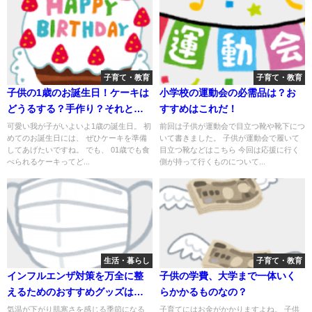
子育て・教育
子育て・教育
子供の1歳のお誕生日！ケーキは
小学校の運動会の必需品は？お
どうるする？手作り？それとも
すすめはこれだ！
買う？
可愛い我が子がいよいよ1歳の誕生日。 初
前回は子供が運動会で目立つ靴や靴下につ
めてのお誕生日には、 ぜひケーキを準備
いて書きました。 子供が運動会で履いて
してあげたいですね。 でも、 01歳でも食
目立つ靴などはこちら 今回は応援に行く
べられるケーキってど...
側が持って行くものについて...
生活・暮らし
子育て・教育
インフルエンザ対策を万全に整
子供の学費、大学まで一体いく
えるためのおすすめグッズはこ
らかかるものなの？
れだっ！！
気温が下がり肌寒さを感じる季節になる
子育てにはお金がかかりますよね。 子供