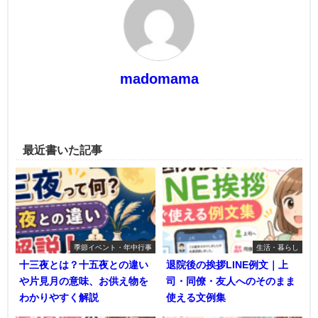
madomama
最近書いた記事
季節イベント・年中行事
生活・暮らし
十三夜とは？十五夜との違い
退院後の挨拶LINE例文｜上
や片見月の意味、お供え物を
司・同僚・友人へのそのまま
わかりやすく解説
使える文例集