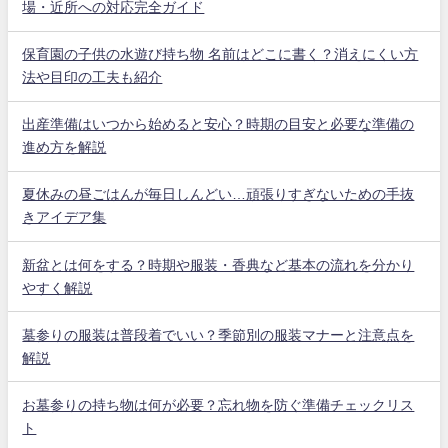
場・近所への対応完全ガイド
保育園の子供の水遊び持ち物 名前はどこに書く？消えにくい方
法や目印の工夫も紹介
出産準備はいつから始めると安心？時期の目安と必要な準備の
進め方を解説
夏休みの昼ごはんが毎日しんどい…頑張りすぎないための手抜
きアイデア集
新盆とは何をする？時期や服装・香典など基本の流れを分かり
やすく解説
墓参りの服装は普段着でいい？季節別の服装マナーと注意点を
解説
お墓参りの持ち物は何が必要？忘れ物を防ぐ準備チェックリス
ト