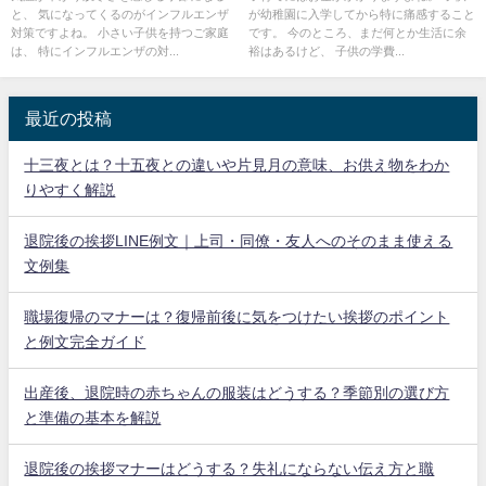
と、 気になってくるのがインフルエンザ
が幼稚園に入学してから特に痛感すること
対策ですよね。 小さい子供を持つご家庭
です。 今のところ、まだ何とか生活に余
は、 特にインフルエンザの対...
裕はあるけど、 子供の学費...
最近の投稿
十三夜とは？十五夜との違いや片見月の意味、お供え物をわか
りやすく解説
退院後の挨拶LINE例文｜上司・同僚・友人へのそのまま使える
文例集
職場復帰のマナーは？復帰前後に気をつけたい挨拶のポイント
と例文完全ガイド
出産後、退院時の赤ちゃんの服装はどうする？季節別の選び方
と準備の基本を解説
退院後の挨拶マナーはどうする？失礼にならない伝え方と職