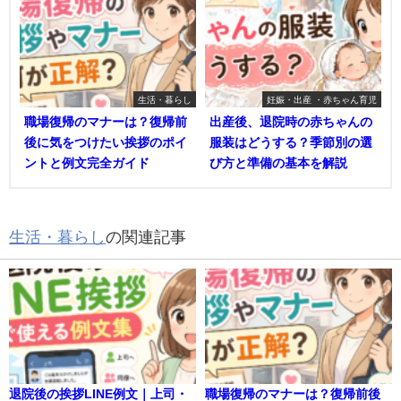
生活・暮らし
妊娠・出産 ・赤ちゃん育児
職場復帰のマナーは？復帰前
出産後、退院時の赤ちゃんの
後に気をつけたい挨拶のポイ
服装はどうする？季節別の選
ントと例文完全ガイド
び方と準備の基本を解説
生活・暮らし
の関連記事
退院後の挨拶LINE例文｜上司・
職場復帰のマナーは？復帰前後