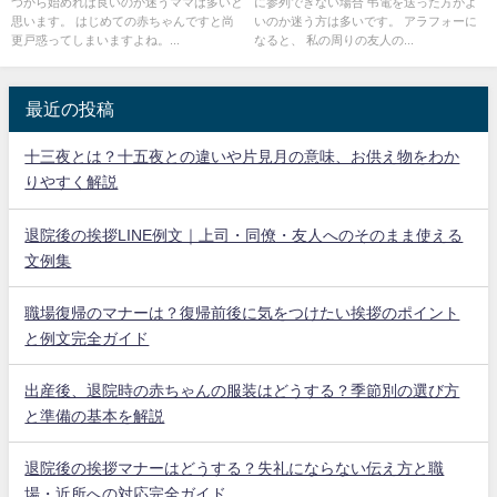
つから始めれば良いのか迷うママは多いと
に参列できない場合 弔電を送った方がよ
思います。 はじめての赤ちゃんですと尚
いのか迷う方は多いです。 アラフォーに
更戸惑ってしまいますよね。...
なると、 私の周りの友人の...
最近の投稿
十三夜とは？十五夜との違いや片見月の意味、お供え物をわか
りやすく解説
退院後の挨拶LINE例文｜上司・同僚・友人へのそのまま使える
文例集
職場復帰のマナーは？復帰前後に気をつけたい挨拶のポイント
と例文完全ガイド
出産後、退院時の赤ちゃんの服装はどうする？季節別の選び方
と準備の基本を解説
退院後の挨拶マナーはどうする？失礼にならない伝え方と職
場・近所への対応完全ガイド