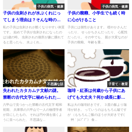
子供の病気・健康
子供の病気・健康
子供の虫刺されが水ぶくれにっ
子供の癇癪、小学生でも続く時
てしまう理由は？そんな時の対
に心がけること
処法はこちら！！
私の子供は虫刺されが酷くなりやすい体質
子供には個性があります。 穏やかさんだ
です。 始めて子供が虫刺されになったの
ったり、 せっかちさんだったり、 心配性
は1歳の時。 虫刺されの個所が嫌に腫れて
だったり。 その中でも、 親が大変なのが
ると思ったら、 水ぶくれ...
子供の癇癪。 年齢を重...
不思議な話
子育て・教育
失われたカタカムナ文献の謎。
珈琲・紅茶は何歳から子供にあ
禁断の古代文字に秘められた宇
げても大丈夫？何か成長に影響
宙の真理とは？
は？
六甲山で見つかった禁断の古代文字 昭和
私は大の珈琲好きです。 ３度の飯より珈
初期、 兵庫県の六甲山で一人の物理学者
琲が好き。 っていうのはもちろん嘘です
が目にしたもの。 それは円や渦を描くよ
が （もちろんご飯のほうが大好きです(
うに並べられた、 不思議な...
´艸｀)ﾑﾌﾟﾌﾟ） 食...