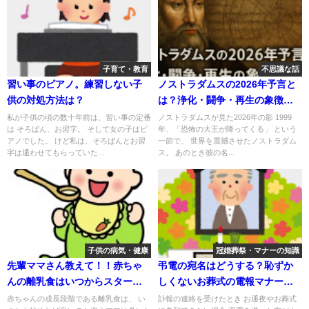
子育て・教育
不思議な話
習い事のピアノ。練習しない子
ノストラダムスの2026年予言と
供の対処方法は？
は？浄化・闘争・再生の象徴に
秘められた謎
私が子供の頃の数十年前は、習い事の定番
ノストラダムスが見た2026年の影 1999
は そろばん、お習字。 そして女の子はピ
年、「恐怖の大王が降ってくる」 という
アノでした。 けど私は、そろばんとお習
一節で、 世界を震撼させたノストラダム
字は通わせてもらっていた...
ス。 あのとき彼の名...
子供の病気・健康
冠婚葬祭・マナーの知識
先輩ママさん教えて！！赤ちゃ
弔電の宛名はどうする？恥ずか
んの離乳食はいつからスタート
しくないお葬式の電報マナーま
させれば良いの？
とめ
赤ちゃんの成長段階である離乳食は、 い
訃報の連絡を受けたとき お通夜やお葬式