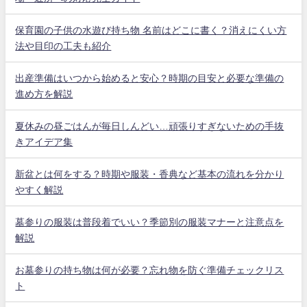
保育園の子供の水遊び持ち物 名前はどこに書く？消えにくい方
法や目印の工夫も紹介
出産準備はいつから始めると安心？時期の目安と必要な準備の
進め方を解説
夏休みの昼ごはんが毎日しんどい…頑張りすぎないための手抜
きアイデア集
新盆とは何をする？時期や服装・香典など基本の流れを分かり
やすく解説
墓参りの服装は普段着でいい？季節別の服装マナーと注意点を
解説
お墓参りの持ち物は何が必要？忘れ物を防ぐ準備チェックリス
ト