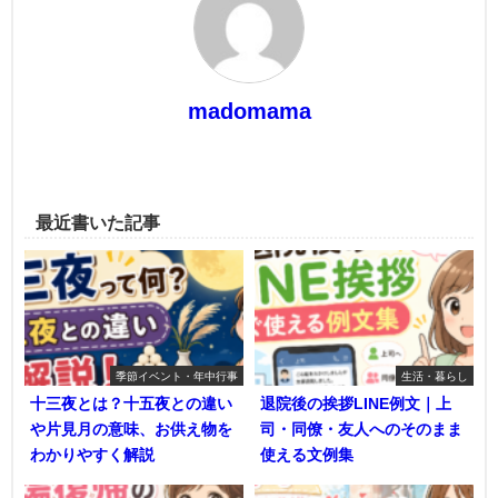
madomama
最近書いた記事
季節イベント・年中行事
生活・暮らし
十三夜とは？十五夜との違い
退院後の挨拶LINE例文｜上
や片見月の意味、お供え物を
司・同僚・友人へのそのまま
わかりやすく解説
使える文例集