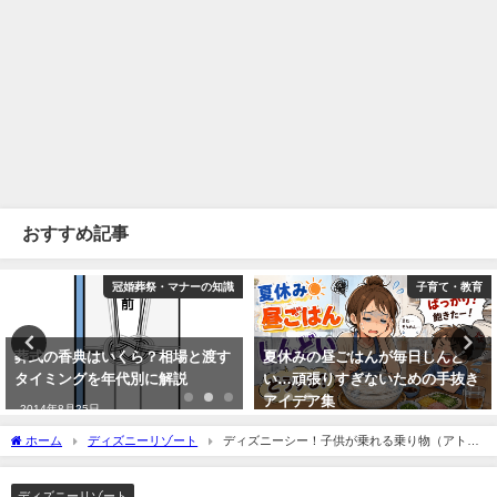
おすすめ記事
冠婚葬祭・マナーの知識
子育て・教育
葬式の香典はいくら？相場と渡す
夏休みの昼ごはんが毎日しんど
タイミングを年代別に解説
い…頑張りすぎないための手抜き
アイデア集
2014年8月25日
2026年5月8日
ホーム
ディズニーリゾート
ディズニーシー！子供が乗れる乗り物（アトラ
クション）はどれ？
ディズニーリゾート