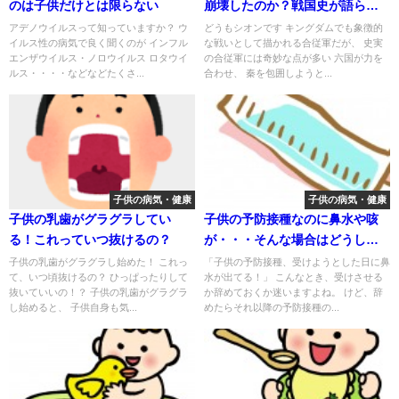
のは子供だけとは限らない
崩壊したのか？戦国史が語らな
い六国連合の裏切りと策略の謎
アデノウイルスって知っていますか？ ウ
どうもシオンです キングダムでも象徴的
イルス性の病気で良く聞くのが インフル
な戦いとして描かれる合従軍だが、 史実
とは
エンザウイルス・ノロウイルス ロタウイ
の合従軍には奇妙な点が多い 六国が力を
ルス・・・・などなどたくさ...
合わせ、 秦を包囲しようと...
子供の病気・健康
子供の病気・健康
子供の乳歯がグラグラしてい
子供の予防接種なのに鼻水や咳
る！これっていつ抜けるの？
が・・・そんな場合はどうした
ら良い？
子供の乳歯がグラグラし始めた！ これっ
「子供の予防接種、受けようとした日に鼻
て、いつ頃抜けるの？ ひっぱったりして
水が出てる！」 こんなとき、受けさせる
抜いていいの！？ 子供の乳歯がグラグラ
か辞めておくか迷いますよね。 けど、辞
し始めると、 子供自身も気...
めたらそれ以降の予防接種の...