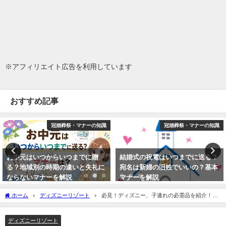
※アフィリエイト広告を利用しています
おすすめ記事
冠婚葬祭・マナーの知識
冠婚葬祭・マナーの知識
お中元はいつからいつまでに贈
結婚式の祝電はいつまでに送る？
る？地域別の時期の違いと失礼に
宛名は新婦の旧姓でいいの？基本
ならないマナーを解説
マナーを解説
2026年5月1日
2014年12月1日
ホーム
ディズニーリゾート
必見！ディズニー、子連れの必需品を紹介！冬
の場合はこれ！
ディズニーリゾート