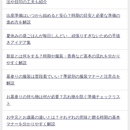
法や目印の工夫も紹介
出産準備はいつから始めると安心？時期の目安と必要な準備の
進め方を解説
夏休みの昼ごはんが毎日しんどい…頑張りすぎないための手抜
きアイデア集
新盆とは何をする？時期や服装・香典など基本の流れを分かり
やすく解説
墓参りの服装は普段着でいい？季節別の服装マナーと注意点を
解説
お墓参りの持ち物は何が必要？忘れ物を防ぐ準備チェックリス
ト
お中元とお歳暮の違いとは？それぞれの意味と贈る時期の基本
マナーを分かりやすく解説