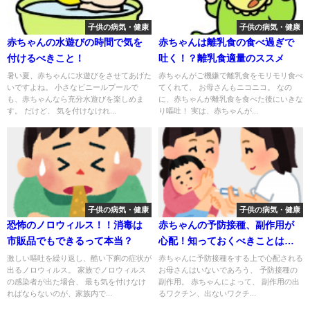
子供の病気・健康
子供の病気・健康
赤ちゃんの水遊びの時間で気を
赤ちゃんは離乳食の食べ過ぎで
付けるべきこと！
吐く！？離乳食適量のススメ
暑い夏、赤ちゃんに水遊びをさせてあげた
赤ちゃんがご機嫌で離乳食をモリモリ食べ
いですよね。 小さなビニールプールで
てくれて、 お母さんもニコニコ。 なの
も、赤ちゃんなら充分水遊びを楽しめま
に、赤ちゃんが離乳食を食べた後にいきな
す。 だけど、 気を付けなけれ...
り嘔吐！ 実は、赤ちゃんが...
子供の病気・健康
子供の病気・健康
恐怖のノロウィルス！！消毒は
赤ちゃんの予防接種、副作用が
市販品でもできるって本当？
心配！知っておくべきことは
何？
激しい嘔吐を繰り返し、酷い下痢の症状が
赤ちゃんに予防接種をする上で心配される
出るノロウィルス。 家族でノロウィルス
お母さんはいないであろう、 予防接種の
の感染者が出た場合、 最も気を付けなけ
副作用。 赤ちゃんによって、 副作用の出
ればならないのが、家族内で...
るワクチン、出ないワクチ...