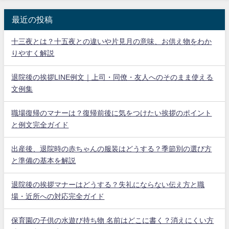
最近の投稿
十三夜とは？十五夜との違いや片見月の意味、お供え物をわか
りやすく解説
退院後の挨拶LINE例文｜上司・同僚・友人へのそのまま使える
文例集
職場復帰のマナーは？復帰前後に気をつけたい挨拶のポイント
と例文完全ガイド
出産後、退院時の赤ちゃんの服装はどうする？季節別の選び方
と準備の基本を解説
退院後の挨拶マナーはどうする？失礼にならない伝え方と職
場・近所への対応完全ガイド
保育園の子供の水遊び持ち物 名前はどこに書く？消えにくい方