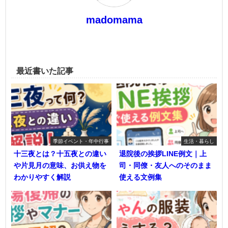
madomama
最近書いた記事
季節イベント・年中行事
生活・暮らし
十三夜とは？十五夜との違い
退院後の挨拶LINE例文｜上
や片見月の意味、お供え物を
司・同僚・友人へのそのまま
わかりやすく解説
使える文例集