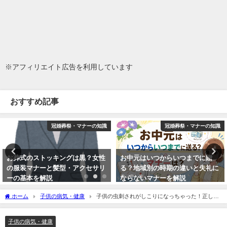
※アフィリエイト広告を利用しています
おすすめ記事
冠婚葬祭・マナーの知識
冠婚葬祭・マナーの知識
お葬式のストッキングは黒？女性
お中元はいつからいつまでに贈
の服装マナーと髪型・アクセサリ
る？地域別の時期の違いと失礼に
ーの基本を解説
ならないマナーを解説
2014年8月27日
2026年5月1日
ホーム
子供の病気・健康
子供の虫刺されがしこりになっちゃった！正しい
対処法はどうすれば良いの？
子供の病気・健康