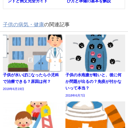
ントと例文完全ガイド
び方と準備の基本を解説
子供の病気・健康
の関連記事
子供が水いぼになったら小児科
子供の水疱瘡が軽いと、後に何
で治療できる？原因は何？
か問題が出るの？免疫が付かな
いって本当？
2018年6月19日
2018年6月7日