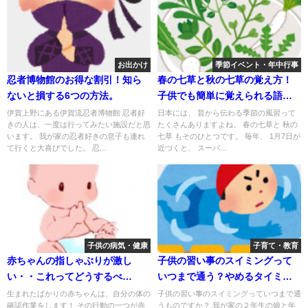
お出かけ
季節イベント・年中行事
忍者博物館のお得な割引！知ら
春の七草と秋の七草の覚え方！
ないと損する6つの方法。
子供でも簡単に覚えられる語呂
合わせとコツ
伊賀上野にある伊賀流忍者博物館 忍者好
日本には、 昔から伝わる季節の風習って
きの人は、一度は行ってみたい施設だと思
たくさんありますよね。 春の七草と 秋の
います。 我が家の忍者好きの息子も連れ
七草 もそのひとつです。 毎年、 1月7日が
て行くと大喜びでした。 忍...
近づくと、 スーパ...
子供の病気・健康
子育て・教育
赤ちゃんの指しゃぶりが激し
子供の習い事のスイミングって
い・・これってどうするべ
いつまで通う？やめるタイミン
き？！
グは？
生まれたばかりの赤ちゃんは、自分の体の
子供の習い事のスイミングっていつまで通
確認作業をします！ その行動の一つが赤
うものですか？ 我が家の２年生の娘と年