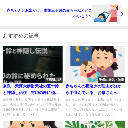
赤ちゃんとお出かけ、生後三ヶ月の赤ちゃんとどこ
へいこう？
おすすめの記事
不思議な話
子供の病気・健康
奈良・天河大辨財天社の五十鈴
赤ちゃんの夜泣きの理由が分か
と神隠し伝説 封印の鈴に秘め
らず悩んでいる、お母さんへ
られた古代の謎
奈良県吉野郡に位置する天河大辨財天社
赤ちゃんの夜泣きって本当に大変ですよ
は、 古来より “音の神” として信仰を集め
ね。 赤ちゃんの夜泣きの理由が分から
る由緒ある神社です。 特に本殿に奉納さ
ず、 悩んでいるお母さんはたくさんいる
れている 五十鈴（いす...
と思います。 もちろん赤ちゃん...