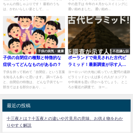
ちゃんの指しゃぶりです！ 最初のうち
中の息子は 今年の４月からスイミングに
は、かわいらしい姿として、 ...
通い始めました。 通い始め...
子供の病気・健康
不思議な話
子供の自閉症の種類と特徴的な
ポーランドで発見された古代ピ
症状ってどんなものがあるの？
ラミッド！最新調査が示す人類
史を書き換える新たな謎とは？
子供を持って初めて「自閉症」という言葉
ヨーロッパの大地に眠っていた驚愕の遺跡
を知る人も多いと思います。 調べてみる
ピラミッドといえば多くの人が エジプト
と、自閉症の特徴は、 どんな子供でも一
や中南米を思い浮かべるでしょう。 とこ
部当てはまる部分があり、 ...
ろが最近の調査で、 ヨー...
最近の投稿
十三夜とは？十五夜との違いや片見月の意味、お供え物をわか
りやすく解説