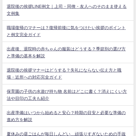
退院後の挨拶LINE例文｜上司・同僚・友人へのそのまま使える
文例集
職場復帰のマナーは？復帰前後に気をつけたい挨拶のポイント
と例文完全ガイド
出産後、退院時の赤ちゃんの服装はどうする？季節別の選び方
と準備の基本を解説
退院後の挨拶マナーはどうする？失礼にならない伝え方と職
場・近所への対応完全ガイド
保育園の子供の水遊び持ち物 名前はどこに書く？消えにくい方
法や目印の工夫も紹介
出産準備はいつから始めると安心？時期の目安と必要な準備の
進め方を解説
夏休みの昼ごはんが毎日しんどい…頑張りすぎないための手抜