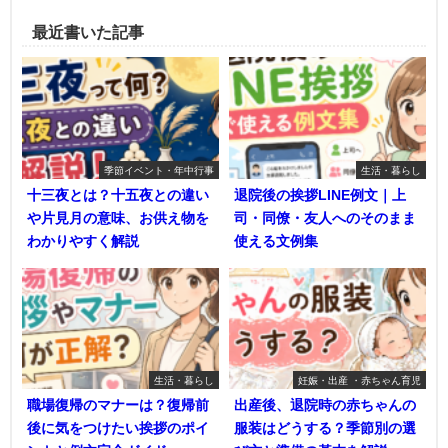
最近書いた記事
季節イベント・年中行事
生活・暮らし
十三夜とは？十五夜との違い
退院後の挨拶LINE例文｜上
や片見月の意味、お供え物を
司・同僚・友人へのそのまま
わかりやすく解説
使える文例集
生活・暮らし
妊娠・出産 ・赤ちゃん育児
職場復帰のマナーは？復帰前
出産後、退院時の赤ちゃんの
後に気をつけたい挨拶のポイ
服装はどうする？季節別の選