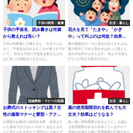
子供の病気・健康
生活・暮らし
子供の平仮名、読み書きは何歳
花火を見て「たまや」「かぎ
から教えれば良い？
や」って叫ぶのは何故？由来は
あるの？
子供が幼稚園に入園すると、 年少さんな
夏の風物詩の一つに花火がありますよね。
のに、平仮名を読めるどころか書ける子が
夏の夜空に大きな花火がぱあっと開くと、
いて、 自分も子供に平仮名を教えなけれ
思わず歓声が上がります。 私も子供達も
ばと焦った経験ありませんか...
打ち上げ花火を観るのが大...
冠婚葬祭・マナーの知識
生活・暮らし
お葬式のストッキングは黒？女
薬の使用期限切れを飲んでも大
性の服装マナーと髪型・アクセ
丈夫？効果はどうなる？
サリーの基本を解説
お通夜やお葬式に参列する際、 女性はど
食べ物に賞味期限があるように、 お薬に
んな服装で行けばいいのか？ あなたはす
も使用期限があるのを知っていますか？
ぐに答えられますか？ 男性はとりあえず
市販のお薬なら箱に使用期限の記載があり