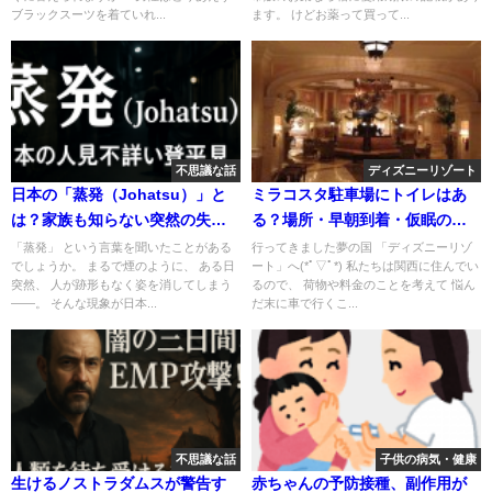
ブラックスーツを着ていれ...
ます。 けどお薬って買って...
不思議な話
ディズニーリゾート
日本の「蒸発（Johatsu）」と
ミラコスタ駐車場にトイレはあ
は？家族も知らない突然の失踪
る？場所・早朝到着・仮眠の注
とその謎に迫る未解決ミステリ
意点まとめ
「蒸発」 という言葉を聞いたことがある
行ってきました夢の国 「ディズニーリゾ
でしょうか。 まるで煙のように、 ある日
ート」へ(*ﾟ▽ﾟ*) 私たちは関西に住んでい
ー
突然、 人が跡形もなく姿を消してしまう
るので、 荷物や料金のことを考えて 悩ん
――。 そんな現象が日本...
だ末に車で行くこ...
不思議な話
子供の病気・健康
生けるノストラダムスが警告す
赤ちゃんの予防接種、副作用が