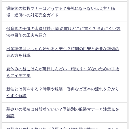
退院後の挨拶マナーはどうする？失礼にならない伝え方と職
場・近所への対応完全ガイド
保育園の子供の水遊び持ち物 名前はどこに書く？消えにくい方
法や目印の工夫も紹介
出産準備はいつから始めると安心？時期の目安と必要な準備の
進め方を解説
夏休みの昼ごはんが毎日しんどい…頑張りすぎないための手抜
きアイデア集
新盆とは何をする？時期や服装・香典など基本の流れを分かり
やすく解説
墓参りの服装は普段着でいい？季節別の服装マナーと注意点を
解説