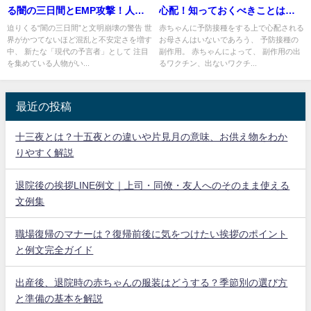
る闇の三日間とEMP攻撃！人類
心配！知っておくべきことは
を待ち受ける未来とは
何？
迫りくる“闇の三日間”と文明崩壊の警告 世
赤ちゃんに予防接種をする上で心配される
界がかつてないほど混乱と不安定さを増す
お母さんはいないであろう、 予防接種の
中、 新たな「現代の予言者」として 注目
副作用。 赤ちゃんによって、 副作用の出
を集めている人物がい...
るワクチン、出ないワクチ...
最近の投稿
十三夜とは？十五夜との違いや片見月の意味、お供え物をわか
りやすく解説
退院後の挨拶LINE例文｜上司・同僚・友人へのそのまま使える
文例集
職場復帰のマナーは？復帰前後に気をつけたい挨拶のポイント
と例文完全ガイド
出産後、退院時の赤ちゃんの服装はどうする？季節別の選び方
と準備の基本を解説