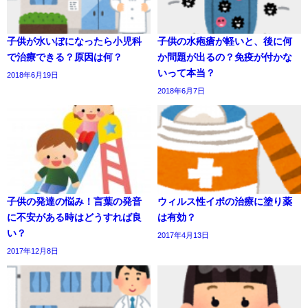
子供が水いぼになったら小児科
子供の水疱瘡が軽いと、後に何
で治療できる？原因は何？
か問題が出るの？免疫が付かな
いって本当？
2018年6月19日
2018年6月7日
子供の発達の悩み！言葉の発音
ウィルス性イボの治療に塗り薬
に不安がある時はどうすれば良
は有効？
い？
2017年4月13日
2017年12月8日