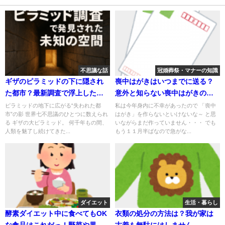
不思議な話
冠婚葬祭・マナーの知識
ギザのピラミッドの下に隠され
喪中はがきはいつまでに送る？
た都市？最新調査で浮上した古
意外と知らない喪中はがきのマ
代の謎
ナーやルール
ピラミッドの地下に広がる“失われた都
私は今年身内に不幸があったので 「喪中
市”の影 世界七不思議のひとつに数えられ
はがき」を作らないといけないな～ と思
る ギザの大ピラミッド。 何千年もの間、
いながらまだ作っていません・・・ でも
人類を魅了し続けてきた...
もう１１月半ばなので急がな...
ダイエット
生活・暮らし
酵素ダイエット中に食べてもOK
衣類の処分の方法は？我が家は
な食品はこれだっ！野菜や果物
古着も無駄にはしません。