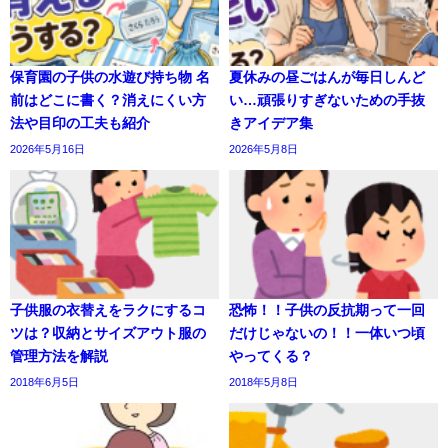
保育園の子供の水遊び持ち物 名
夏休みの昼ごはんが毎日しんど
前はどこに書く？消えにくい方
い…頑張りすぎないための手抜
法や目印の工夫も紹介
きアイデア集
2026年5月16日
2026年5月8日
子供服の衣替えをラクにするコ
恐怖！！子供の反抗期って一回
ツは？収納とサイズアウト服の
だけじゃないの！！一体いつ頃
管理方法を解説
やってくる？
2018年6月5日
2018年5月8日