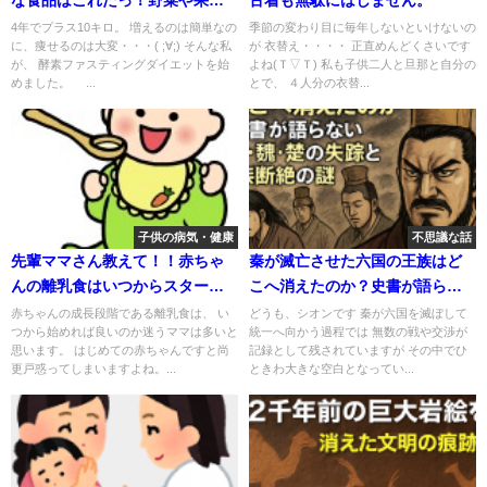
は酵素が多いって本当？
4年でプラス10キロ。 増えるのは簡単なの
季節の変わり目に毎年しないといけないの
に、痩せるのは大変・・・( ;∀;) そんな私
が 衣替え・・・・ 正直めんどくさいです
が、 酵素ファスティングダイエットを始
よね(Ｔ▽Ｔ) 私も子供二人と旦那と自分の
めました。 ...
とで、 ４人分の衣替...
子供の病気・健康
不思議な話
先輩ママさん教えて！！赤ちゃ
秦が滅亡させた六国の王族はど
んの離乳食はいつからスタート
こへ消えたのか？史書が語らな
させれば良いの？
い韓・魏・楚の失踪と王族断絶
赤ちゃんの成長段階である離乳食は、 い
どうも、シオンです 秦が六国を滅ぼして
つから始めれば良いのか迷うママは多いと
統一へ向かう過程では 無数の戦や交渉が
の謎
思います。 はじめての赤ちゃんですと尚
記録として残されていますが その中でひ
更戸惑ってしまいますよね。...
ときわ大きな空白となってい...