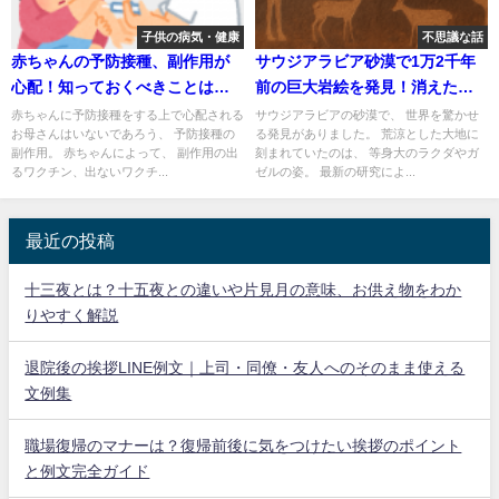
子供の病気・健康
不思議な話
赤ちゃんの予防接種、副作用が
サウジアラビア砂漠で1万2千年
心配！知っておくべきことは
前の巨大岩絵を発見！消えた文
何？
明の痕跡とは？
赤ちゃんに予防接種をする上で心配される
サウジアラビアの砂漠で、 世界を驚かせ
お母さんはいないであろう、 予防接種の
る発見がありました。 荒涼とした大地に
副作用。 赤ちゃんによって、 副作用の出
刻まれていたのは、 等身大のラクダやガ
るワクチン、出ないワクチ...
ゼルの姿。 最新の研究によ...
最近の投稿
十三夜とは？十五夜との違いや片見月の意味、お供え物をわか
りやすく解説
退院後の挨拶LINE例文｜上司・同僚・友人へのそのまま使える
文例集
職場復帰のマナーは？復帰前後に気をつけたい挨拶のポイント
と例文完全ガイド