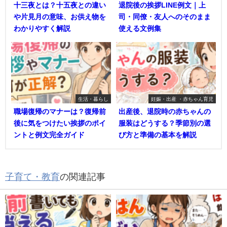
十三夜とは？十五夜との違い
退院後の挨拶LINE例文｜上
や片見月の意味、お供え物を
司・同僚・友人へのそのまま
わかりやすく解説
使える文例集
生活・暮らし
妊娠・出産 ・赤ちゃん育児
職場復帰のマナーは？復帰前
出産後、退院時の赤ちゃんの
後に気をつけたい挨拶のポイ
服装はどうする？季節別の選
ントと例文完全ガイド
び方と準備の基本を解説
子育て・教育
の関連記事