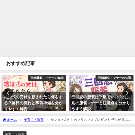
おすすめ記事
冠婚葬祭・マナーの知識
冠婚葬祭・マナーの知識
結婚式の受付を頼まれたら何をす
三回忌の服装は平服でいい？男女
る？当日の流れと事前準備を分か
別の服装マナーと注意点を分かり
りやすく解説
やすく解説
2026年4月25日
2026年4月28日
ホーム
子育て・教育
サンタさんからのクリスマスプレゼント 子供が喜ぶ渡
し方はこれ！
子育て・教育