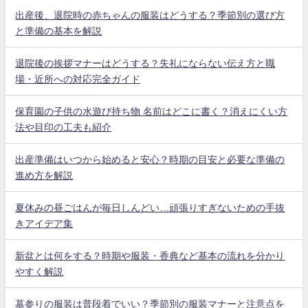
出産後、退院時の赤ちゃんの服装はどうする？季節別の選び方
と準備の基本を解説
退院後の挨拶マナーはどうする？失礼にならない伝え方と職
場・近所への対応完全ガイド
保育園の子供の水遊び持ち物 名前はどこに書く？消えにくい方
法や目印の工夫も紹介
出産準備はいつから始めると安心？時期の目安と必要な準備の
進め方を解説
夏休みの昼ごはんが毎日しんどい…頑張りすぎないための手抜
きアイデア集
新盆とは何をする？時期や服装・香典など基本の流れを分かり
やすく解説
墓参りの服装は普段着でいい？季節別の服装マナーと注意点を