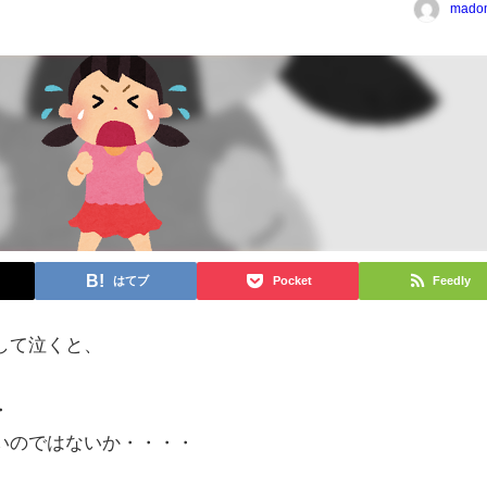
mado
はてブ
Pocket
Feedly
して泣くと、
・
いのではないか・・・・