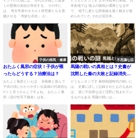
インドの大地には、 古代人が残した数多
どうもシオンです 太平洋戦争の末期、 日
くの壁画や岩絵が存在する。 その中に
本各地では 地上の敗戦が濃厚となる中
は、 考古学者やオカルト研究家たちを震
で、 地下に新たな防衛線を築く動きが進
撼させる 「奇妙な存在」 が...
められていた それが旧日本...
子供の病気・健康
不思議な話
おたふく風邪の症状！子供が罹
馬陽の戦いの真相とは？史書が
ったらどうする？治療法は？
沈黙した秦の大敗と記録消失の
謎。なぜ将軍の名まで伏せられ
おたふく風邪といえば、 水疱瘡と並んで
どうもシオンです 春秋戦国時代の戦いに
子供の頃にかかりやすい伝染病の代表的な
は、 史書に詳しく記録されたものもあれ
たのか
1つ と言うかんじですよね。 おたふく風
ば、 逆に不自然なほど沈黙に包まれてい
邪（流行性耳下腺炎）は名...
るものもある 馬陽の戦いは...