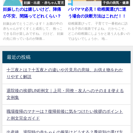
妊娠・出産 ・赤ちゃん育児
子供の病気・健康
妊娠したのは嬉しいけど、陣痛
パパママ必見！幼稚園選びに迷
が不安、間隔ってどれくらい？
う場合の決断方法はこれだ！！
妊娠おめでとうございます！ お腹の中の
幼稚園選びって、 子育てで一番初めに訪
赤ちゃんがすくすくと成長して、 抱っこ
れる子供の進路ですよね。 だからこそ、
できる日が楽しみですね。 だけど、 妊娠
どこの幼稚園にしようかと迷う人も多いの
の先に待っているのが陣痛...
ではないでしょうか。 地...
最近の投稿
十三夜とは？十五夜との違いや片見月の意味、お供え物をわか
りやすく解説
退院後の挨拶LINE例文｜上司・同僚・友人へのそのまま使える
文例集
職場復帰のマナーは？復帰前後に気をつけたい挨拶のポイント
と例文完全ガイド
出産後、退院時の赤ちゃんの服装はどうする？季節別の選び方