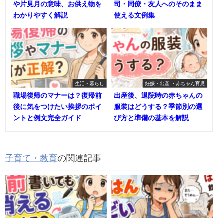
や片見月の意味、お供え物を
司・同僚・友人へのそのまま
わかりやすく解説
使える文例集
生活・暮らし
妊娠・出産 ・赤ちゃん育児
職場復帰のマナーは？復帰前
出産後、退院時の赤ちゃんの
後に気をつけたい挨拶のポイ
服装はどうする？季節別の選
ントと例文完全ガイド
び方と準備の基本を解説
子育て・教育
の関連記事