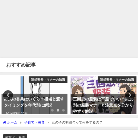
おすすめ記事
冠婚葬祭・マナーの知識
冠婚葬祭・マナーの知識
葬式の香典はいくら？相場と渡す
三回忌の服装は平服でいい？男女
タイミングを年代別に解説
別の服装マナーと注意点を分かり
やすく解説
2014年8月25日
2026年4月28日
ホーム
子育て・教育
女の子の初節句って何をするの？
子育て・教育