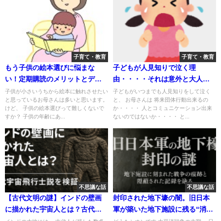
子育て・教育
子育て・教育
もう子供の絵本選びに悩まな
子どもが人見知りで泣く理
い！定期購読のメリットとデメ
由・・・・それは意外と大人と
リットを解説！どんな定期購読
同じ想いからかも。
子供が小さいうちから絵本に触れさせたい
子どもがいつまでも人見知りをして泣く
と思っているお母さんは多いと思います。
と、 お母さんは 将来団体行動出来るの
があるか紹介！
けど、 子供の絵本選びって難しくないで
か・・・・ 人とコミュニケーション出来
すか？ 子供の年齢にあ...
ないのではないか・・・・ と...
不思議な話
不思議な話
【古代文明の謎】インドの壁画
封印された地下壕の闇。旧日本
に描かれた宇宙人とは？古代宇
軍が築いた地下施設に残る“消え
宙飛行士説を検証
た記録”と今も続く禁忌の真実