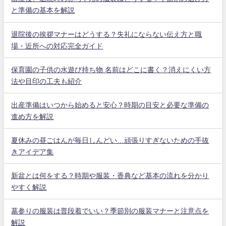
と準備の基本を解説
退院後の挨拶マナーはどうする？失礼にならない伝え方と職
場・近所への対応完全ガイド
保育園の子供の水遊び持ち物 名前はどこに書く？消えにくい方
法や目印の工夫も紹介
出産準備はいつから始めると安心？時期の目安と必要な準備の
進め方を解説
夏休みの昼ごはんが毎日しんどい…頑張りすぎないための手抜
きアイデア集
新盆とは何をする？時期や服装・香典など基本の流れを分かり
やすく解説
墓参りの服装は普段着でいい？季節別の服装マナーと注意点を
解説